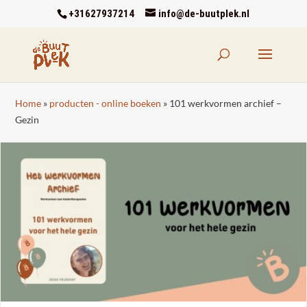
+31627937214
info@de-buutplek.nl
Home
»
producten - online boeken
»
101 werkvormen archief –
Gezin