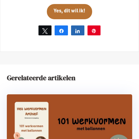
Yes, dit wil ik!
Tweet
Share
Share
Pin
Gerelateerde artikelen