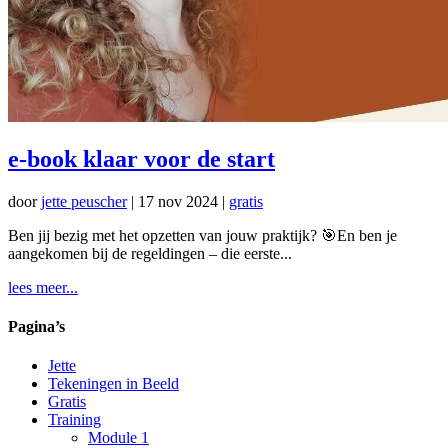
e-book klaar voor de start
door
jette peuscher
|
17 nov 2024
|
gratis
Ben jij bezig met het opzetten van jouw praktijk? 🎯En ben je
aangekomen bij de regeldingen – die eerste...
lees meer...
Pagina’s
Jette
Tekeningen in Beeld
Gratis
Training
Module 1